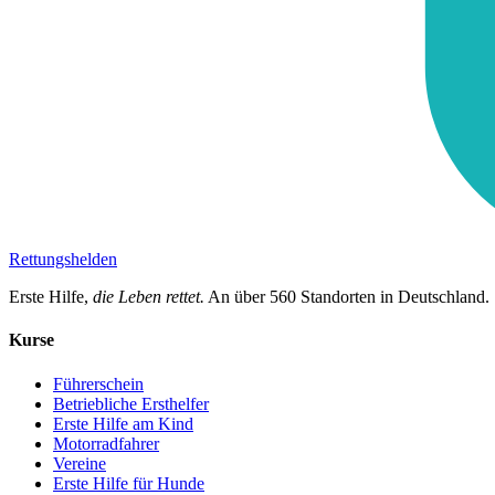
Rettungshelden
Erste Hilfe,
die Leben rettet.
An über
560
Standorten in Deutschland.
Kurse
Führerschein
Betriebliche Ersthelfer
Erste Hilfe am Kind
Motorradfahrer
Vereine
Erste Hilfe für Hunde