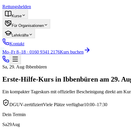
Rettungshelden
Kurse
Für Organisationen
Lehrkräfte
Kontakt
Mo–Fr 8–18 · 0160 9341 2176
Kurs buchen
Sa
,
29
.
Aug
·
Ibbenbüren
Erste-Hilfe-Kurs in Ibbenbüren am 29. Au
Ein kompakter Tageskurs mit offizieller Bescheinigung direkt am Ku
DGUV-zertifiziert
Viele Plätze verfügbar
10:00–17:30
Dein Termin
Sa
29
Aug