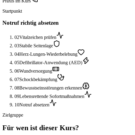
Praxis im Kurs
Startpunkt
Notruf richtig absetzen
02
Vitalzeichen prüfen
03
Stabile Seitenlage
04
Herz-Lungen-Wiederbelebung
05
Defibrillator-Anwendung (AED)
06
Wundversorgung
07
Schockbekämpfung
08
Bewusstseinsstörungen erkennen
09
Lebensrettende Sofortmaßnahmen
10
Notruf absetzen
Zielgruppe
Für wen ist dieser Kurs?