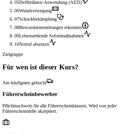
05
Defibrillator-Anwendung (AED)
06
Wundversorgung
07
Schockbekämpfung
08
Bewusstseinsstörungen erkennen
09
Lebensrettende Sofortmaßnahmen
10
Notruf absetzen
Zielgruppe
Für wen ist dieser Kurs?
Am häufigsten gebucht
Führerscheinbewerber
Pflichtnachweis für alle Führerscheinklassen. Wird von jeder
Führerscheinstelle akzeptiert.