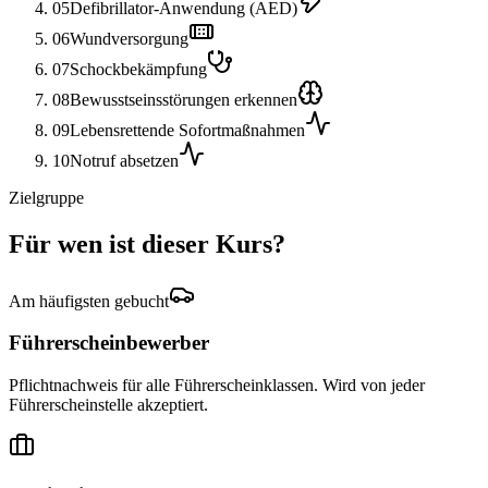
05
Defibrillator-Anwendung (AED)
06
Wundversorgung
07
Schockbekämpfung
08
Bewusstseinsstörungen erkennen
09
Lebensrettende Sofortmaßnahmen
10
Notruf absetzen
Zielgruppe
Für wen ist dieser Kurs?
Am häufigsten gebucht
Führerscheinbewerber
Pflichtnachweis für alle Führerscheinklassen. Wird von jeder
Führerscheinstelle akzeptiert.