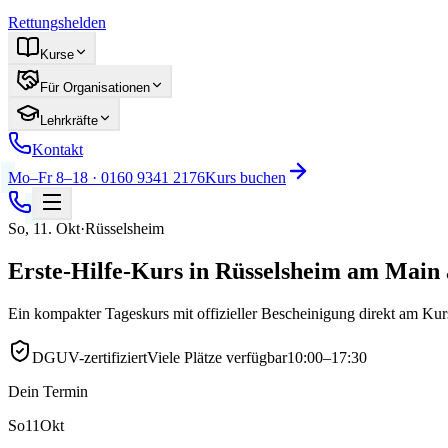
Rettungshelden
Kurse
Für Organisationen
Lehrkräfte
Kontakt
Mo–Fr 8–18 · 0160 9341 2176
Kurs buchen
So
,
11
.
Okt
·
Rüsselsheim
Erste-Hilfe-Kurs in Rüsselsheim am Main 
Ein kompakter Tageskurs mit offizieller Bescheinigung direkt am Ku
DGUV-zertifiziert
Viele Plätze verfügbar
10:00–17:30
Dein Termin
So
11
Okt