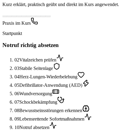
Kurz erklärt, praktisch geübt und direkt im Kurs angewendet.
Praxis im Kurs
Startpunkt
Notruf richtig absetzen
02
Vitalzeichen prüfen
03
Stabile Seitenlage
04
Herz-Lungen-Wiederbelebung
05
Defibrillator-Anwendung (AED)
06
Wundversorgung
07
Schockbekämpfung
08
Bewusstseinsstörungen erkennen
09
Lebensrettende Sofortmaßnahmen
10
Notruf absetzen