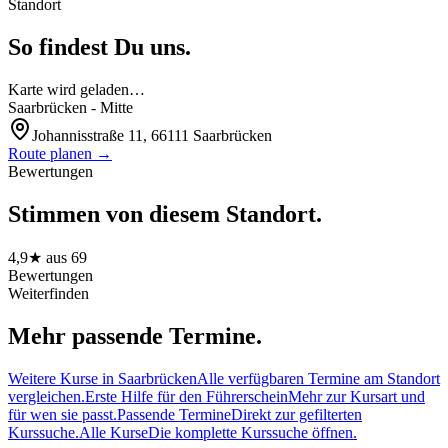
Standort
So findest Du uns.
Karte wird geladen…
Saarbrücken - Mitte
Johannisstraße 11, 66111 Saarbrücken
Route planen →
Bewertungen
Stimmen von diesem Standort.
4,9
★ aus
69
Bewertungen
Weiterfinden
Mehr passende Termine.
Weitere Kurse in Saarbrücken
Alle verfügbaren Termine am Standort
vergleichen.
Erste Hilfe für den Führerschein
Mehr zur Kursart und
für wen sie passt.
Passende Termine
Direkt zur gefilterten
Kurssuche.
Alle Kurse
Die komplette Kurssuche öffnen.