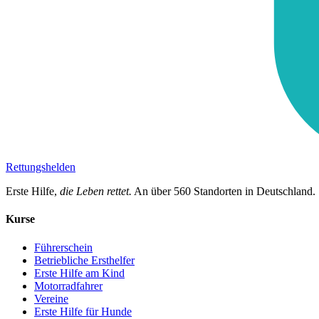
Rettungshelden
Erste Hilfe,
die Leben rettet.
An über
560
Standorten in Deutschland.
Kurse
Führerschein
Betriebliche Ersthelfer
Erste Hilfe am Kind
Motorradfahrer
Vereine
Erste Hilfe für Hunde