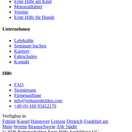
Erste Hilfe am Kind
Motorradfahrer
Vereine
Erste Hilfe für Hunde
Unternehmen
Lehrkräfte
Seminare buchen
Karriere
Fahrschulen
Kontakt
Hilfe
FAQ
Stornierung
Firmenanfrage
info@rettungshelden.com
+49 (0) 160 93412176
Verfügbar in:
Fritzlar
·
Kassel
·
Hannover
·
Leipzig
·
Dreieich
·
Frankfurt am
Main
·
Worms
·
Braunschweig
·
Alle Städte
©
2026
Rettungshelden-Erste Hilfe Ausbildung UG