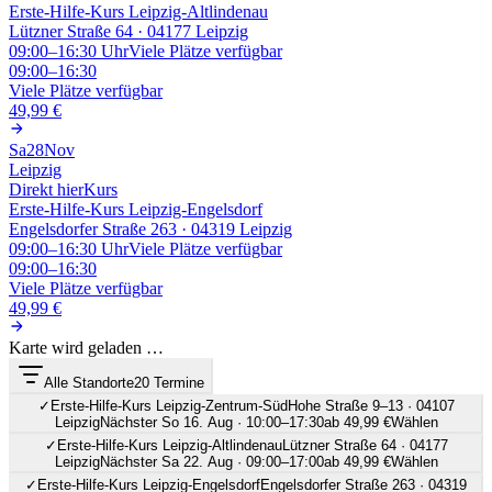
Erste-Hilfe-Kurs Leipzig-Altlindenau
Lützner Straße 64 · 04177 Leipzig
09:00–16:30
Uhr
Viele Plätze verfügbar
09:00–16:30
Viele Plätze verfügbar
49,99 €
Sa
28
Nov
Leipzig
Direkt hier
Kurs
Erste-Hilfe-Kurs Leipzig-Engelsdorf
Engelsdorfer Straße 263 · 04319 Leipzig
09:00–16:30
Uhr
Viele Plätze verfügbar
09:00–16:30
Viele Plätze verfügbar
49,99 €
Karte wird geladen …
Alle Standorte
20 Termine
✓
Erste-Hilfe-Kurs Leipzig-Zentrum-Süd
Hohe Straße 9–13 · 04107
Leipzig
Nächster So 16. Aug · 10:00–17:30
ab 49,99 €
Wählen
✓
Erste-Hilfe-Kurs Leipzig-Altlindenau
Lützner Straße 64 · 04177
Leipzig
Nächster Sa 22. Aug · 09:00–17:00
ab 49,99 €
Wählen
✓
Erste-Hilfe-Kurs Leipzig-Engelsdorf
Engelsdorfer Straße 263 · 04319