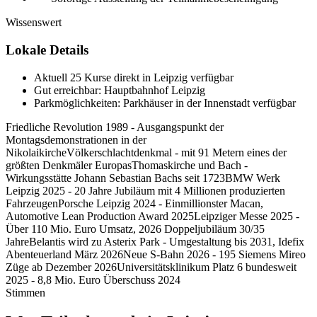
Wissenswert
Lokale Details
Aktuell 25 Kurse direkt in Leipzig verfügbar
Gut erreichbar: Hauptbahnhof Leipzig
Parkmöglichkeiten: Parkhäuser in der Innenstadt verfügbar
Friedliche Revolution 1989 - Ausgangspunkt der
Montagsdemonstrationen in der
Nikolaikirche
Völkerschlachtdenkmal - mit 91 Metern eines der
größten Denkmäler Europas
Thomaskirche und Bach -
Wirkungsstätte Johann Sebastian Bachs seit 1723
BMW Werk
Leipzig 2025 - 20 Jahre Jubiläum mit 4 Millionen produzierten
Fahrzeugen
Porsche Leipzig 2024 - Einmillionster Macan,
Automotive Lean Production Award 2025
Leipziger Messe 2025 -
Über 110 Mio. Euro Umsatz, 2026 Doppeljubiläum 30/35
Jahre
Belantis wird zu Asterix Park - Umgestaltung bis 2031, Idefix
Abenteuerland März 2026
Neue S-Bahn 2026 - 195 Siemens Mireo
Züge ab Dezember 2026
Universitätsklinikum Platz 6 bundesweit
2025 - 8,8 Mio. Euro Überschuss 2024
Stimmen