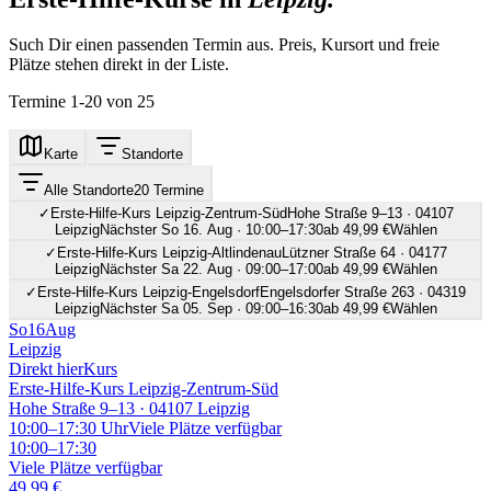
Such Dir einen passenden Termin aus. Preis, Kursort und freie
Plätze stehen direkt in der Liste.
Termine
1
-
20
von
25
Karte
Standorte
Alle Standorte
20 Termine
✓
Erste-Hilfe-Kurs Leipzig-Zentrum-Süd
Hohe Straße 9–13 · 04107
Leipzig
Nächster So 16. Aug · 10:00–17:30
ab 49,99 €
Wählen
✓
Erste-Hilfe-Kurs Leipzig-Altlindenau
Lützner Straße 64 · 04177
Leipzig
Nächster Sa 22. Aug · 09:00–17:00
ab 49,99 €
Wählen
✓
Erste-Hilfe-Kurs Leipzig-Engelsdorf
Engelsdorfer Straße 263 · 04319
Leipzig
Nächster Sa 05. Sep · 09:00–16:30
ab 49,99 €
Wählen
So
16
Aug
Leipzig
Direkt hier
Kurs
Erste-Hilfe-Kurs Leipzig-Zentrum-Süd
Hohe Straße 9–13 · 04107 Leipzig
10:00–17:30
Uhr
Viele Plätze verfügbar
10:00–17:30
Viele Plätze verfügbar
49,99 €