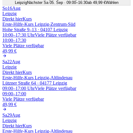
Leipzig
Nächster Sa 05. Sep · 09:00–16:30
ab 49,99 €
Wählen
So
16
Aug
Leipzig
Direkt hier
Kurs
Erste-Hilfe-Kurs Leipzig-Zentrum-Süd
Hohe Straße 9–13 · 04107 Leipzig
10:00–17:30
Uhr
Viele Plätze verfügbar
10:00–17:30
Viele Plätze verfügbar
49,99 €
Sa
22
Aug
Leipzig
Direkt hier
Kurs
Erste-Hilfe-Kurs Leipzig-Altlindenau
Lützner Straße 64 · 04177 Leipzig
09:00–17:00
Uhr
Viele Plätze verfügbar
09:00–17:00
Viele Plätze verfügbar
49,99 €
Sa
29
Aug
Leipzig
Direkt hier
Kurs
Erste-Hilfe-Kurs Leipzig-Altlindenau