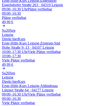
Erste-Hilfe-Kurs Leipzig-Engelsdorf
Engelsdorfer Straße 263 · 04319 Leipzig
09:00–16:30
Uhr
Plätze verfügbar
09:00–16:30
Plätze verfügbar
49,99 €
So
20
Sep
Leipzig
Direkt hier
Kurs
Erste-Hilfe-Kurs Leipzig-Zentrum-Süd
Hohe Straße 9–13 · 04107 Leipzig
10:00–17:30
Uhr
Viele Plätze verfügbar
10:00–17:30
Viele Plätze verfügbar
49,99 €
Sa
26
Sep
Leipzig
Direkt hier
Kurs
Erste-Hilfe-Kurs Leipzig-Altlindenau
Lützner Straße 64 · 04177 Leipzig
09:00–16:30
Uhr
Viele Plätze verfügbar
09:00–16:30
Viele Plätze verfügbar