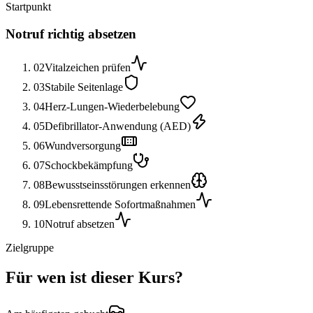
Startpunkt
Notruf richtig absetzen
02
Vitalzeichen prüfen
03
Stabile Seitenlage
04
Herz-Lungen-Wiederbelebung
05
Defibrillator-Anwendung (AED)
06
Wundversorgung
07
Schockbekämpfung
08
Bewusstseinsstörungen erkennen
09
Lebensrettende Sofortmaßnahmen
10
Notruf absetzen
Zielgruppe
Für wen ist dieser Kurs?