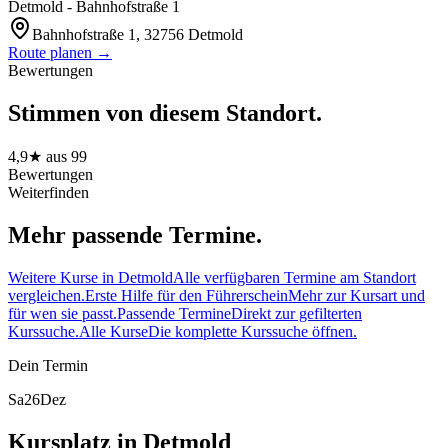
Detmold - Bahnhofstraße 1
Bahnhofstraße 1, 32756 Detmold
Route planen →
Bewertungen
Stimmen von diesem Standort.
4,9
★ aus
99
Bewertungen
Weiterfinden
Mehr passende Termine.
Weitere Kurse in Detmold
Alle verfügbaren Termine am Standort
vergleichen.
Erste Hilfe für den Führerschein
Mehr zur Kursart und
für wen sie passt.
Passende Termine
Direkt zur gefilterten
Kurssuche.
Alle Kurse
Die komplette Kurssuche öffnen.
Dein Termin
Sa
26
Dez
Kursplatz in Detmold