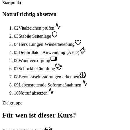
Startpunkt
Notruf richtig absetzen
02
Vitalzeichen prüfen
03
Stabile Seitenlage
04
Herz-Lungen-Wiederbelebung
05
Defibrillator-Anwendung (AED)
06
Wundversorgung
07
Schockbekämpfung
08
Bewusstseinsstörungen erkennen
09
Lebensrettende Sofortmaßnahmen
10
Notruf absetzen
Zielgruppe
Für wen ist dieser Kurs?