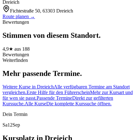
Dreieich
Fichtestraße 50, 63303 Dreieich
Route planen →
Bewertungen
Stimmen von diesem Standort.
4,9
★ aus
188
Bewertungen
Weiterfinden
Mehr passende Termine.
Weitere Kurse in Dreieich
Alle verfügbaren Termine am Standort
vergleichen.
Erste Hilfe für den Führerschein
Mehr zur Kursart und
für wen sie passt.
Passende Termine
Direkt zur gefilterten
Kurssuche.
Alle Kurse
Die komplette Kurssuche öffnen.
Dein Termin
Sa
12
Sep
Kursplatz in Dreieich