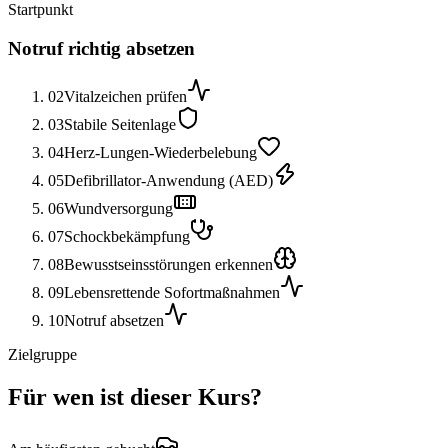
Startpunkt
Notruf richtig absetzen
02
Vitalzeichen prüfen
03
Stabile Seitenlage
04
Herz-Lungen-Wiederbelebung
05
Defibrillator-Anwendung (AED)
06
Wundversorgung
07
Schockbekämpfung
08
Bewusstseinsstörungen erkennen
09
Lebensrettende Sofortmaßnahmen
10
Notruf absetzen
Zielgruppe
Für wen ist dieser Kurs?