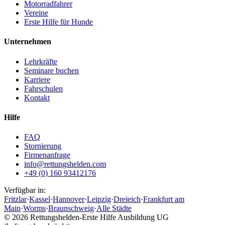
Motorradfahrer
Vereine
Erste Hilfe für Hunde
Unternehmen
Lehrkräfte
Seminare buchen
Karriere
Fahrschulen
Kontakt
Hilfe
FAQ
Stornierung
Firmenanfrage
info@rettungshelden.com
+49 (0) 160 93412176
Verfügbar in:
Fritzlar
·
Kassel
·
Hannover
·
Leipzig
·
Dreieich
·
Frankfurt am
Main
·
Worms
·
Braunschweig
·
Alle Städte
©
2026
Rettungshelden-Erste Hilfe Ausbildung UG