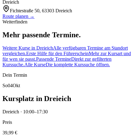
Dreieich
Fichtestraße 50, 63303 Dreieich
Route planen →
Weiterfinden
Mehr passende Termine.
Weitere Kurse in Dreieich
Alle verfügbaren Termine am Standort
vergleichen.
Erste Hilfe für den Führerschein
Mehr zur Kursart und
für wen sie passt.
Passende Termine
Direkt zur gefilterten
Kurssuche.
Alle Kurse
Die komplette Kurssuche öffnen.
Dein Termin
So
04
Okt
Kursplatz in Dreieich
Dreieich · 10:00–17:30
Preis
39,99 €