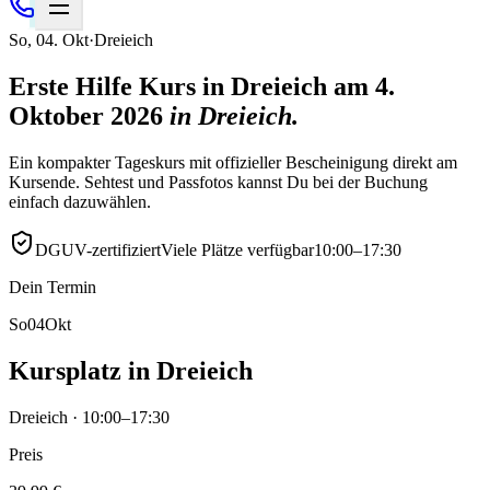
So
,
04
.
Okt
·
Dreieich
Erste Hilfe Kurs in Dreieich am 4.
Oktober 2026
in
Dreieich
.
Ein kompakter Tageskurs mit offizieller Bescheinigung direkt am
Kursende. Sehtest und Passfotos kannst Du bei der Buchung
einfach dazuwählen.
DGUV-zertifiziert
Viele Plätze verfügbar
10:00–17:30
Dein Termin
So
04
Okt
Kursplatz in Dreieich
Dreieich · 10:00–17:30
Preis