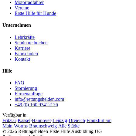
Motorradfahrer
Vereine
Erste Hilfe für Hunde
Unternehmen
Lehrkräfte
Seminare buchen
Karriere
Fahrschulen
Kontakt
Hilfe
FAQ
Stornierung
Firmenanfrage
info@rettungshelden.com
+49 (0) 160 93412176
Verfügbar in:
Fritzlar
·
Kassel
·
Hannover
·
Leipzig
·
Dreieich
·
Frankfurt am
Main
·
Worms
·
Braunschweig
·
Alle Städte
©
2026
Rettungshelden-Erste Hilfe Ausbildung UG