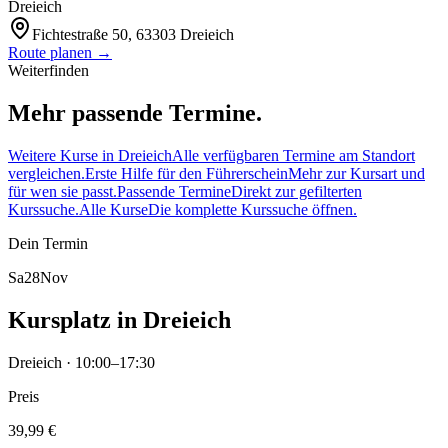
Dreieich
Fichtestraße 50, 63303 Dreieich
Route planen →
Weiterfinden
Mehr passende Termine.
Weitere Kurse in Dreieich
Alle verfügbaren Termine am Standort
vergleichen.
Erste Hilfe für den Führerschein
Mehr zur Kursart und
für wen sie passt.
Passende Termine
Direkt zur gefilterten
Kurssuche.
Alle Kurse
Die komplette Kurssuche öffnen.
Dein Termin
Sa
28
Nov
Kursplatz in Dreieich
Dreieich · 10:00–17:30
Preis
39,99 €