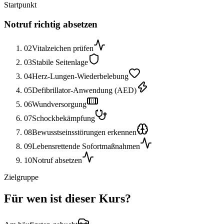
Startpunkt
Notruf richtig absetzen
02
Vitalzeichen prüfen
03
Stabile Seitenlage
04
Herz-Lungen-Wiederbelebung
05
Defibrillator-Anwendung (AED)
06
Wundversorgung
07
Schockbekämpfung
08
Bewusstseinsstörungen erkennen
09
Lebensrettende Sofortmaßnahmen
10
Notruf absetzen
Zielgruppe
Für wen ist dieser Kurs?