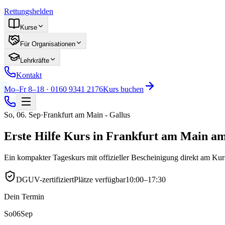
Rettungshelden
Kurse
Für Organisationen
Lehrkräfte
Kontakt
Mo–Fr 8–18 · 0160 9341 2176
Kurs buchen
So
,
06
.
Sep
·
Frankfurt am Main - Gallus
Erste Hilfe Kurs in Frankfurt am Main am
Ein kompakter Tageskurs mit offizieller Bescheinigung direkt am Ku
DGUV-zertifiziert
Plätze verfügbar
10:00–17:30
Dein Termin
So
06
Sep