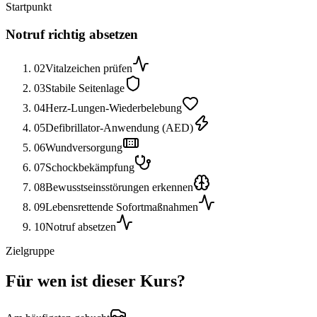
Startpunkt
Notruf richtig absetzen
02
Vitalzeichen prüfen
03
Stabile Seitenlage
04
Herz-Lungen-Wiederbelebung
05
Defibrillator-Anwendung (AED)
06
Wundversorgung
07
Schockbekämpfung
08
Bewusstseinsstörungen erkennen
09
Lebensrettende Sofortmaßnahmen
10
Notruf absetzen
Zielgruppe
Für wen ist dieser Kurs?