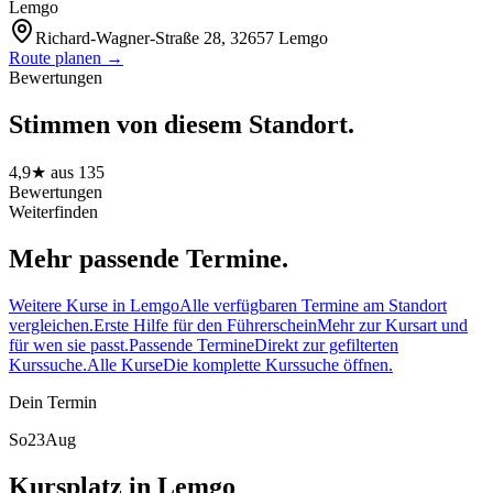
Lemgo
Richard-Wagner-Straße 28, 32657 Lemgo
Route planen →
Bewertungen
Stimmen von diesem Standort.
4,9
★ aus
135
Bewertungen
Weiterfinden
Mehr passende Termine.
Weitere Kurse in Lemgo
Alle verfügbaren Termine am Standort
vergleichen.
Erste Hilfe für den Führerschein
Mehr zur Kursart und
für wen sie passt.
Passende Termine
Direkt zur gefilterten
Kurssuche.
Alle Kurse
Die komplette Kurssuche öffnen.
Dein Termin
So
23
Aug
Kursplatz in Lemgo