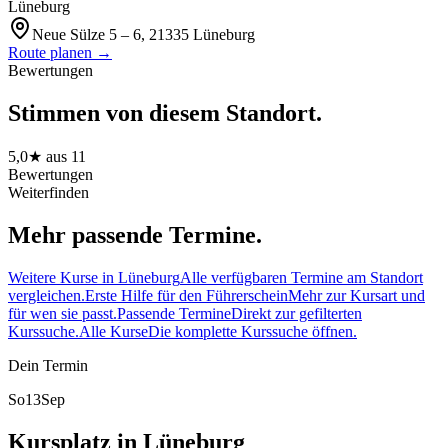
Lüneburg
Neue Sülze 5 – 6, 21335 Lüneburg
Route planen →
Bewertungen
Stimmen von diesem Standort.
5,0
★ aus
11
Bewertungen
Weiterfinden
Mehr passende Termine.
Weitere Kurse in Lüneburg
Alle verfügbaren Termine am Standort
vergleichen.
Erste Hilfe für den Führerschein
Mehr zur Kursart und
für wen sie passt.
Passende Termine
Direkt zur gefilterten
Kurssuche.
Alle Kurse
Die komplette Kurssuche öffnen.
Dein Termin
So
13
Sep
Kursplatz in Lüneburg