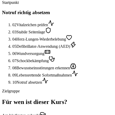
Startpunkt
Notruf richtig absetzen
02
Vitalzeichen prüfen
03
Stabile Seitenlage
04
Herz-Lungen-Wiederbelebung
05
Defibrillator-Anwendung (AED)
06
Wundversorgung
07
Schockbekämpfung
08
Bewusstseinsstörungen erkennen
09
Lebensrettende Sofortmaßnahmen
10
Notruf absetzen
Zielgruppe
Für wen ist dieser Kurs?