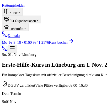
Rettungshelden
Kurse
Für Organisationen
Lehrkräfte
Kontakt
Mo–Fr 8–18 · 0160 9341 2176
Kurs buchen
So
,
01
.
Nov
·
Lüneburg
Erste-Hilfe-Kurs in Lüneburg am 1. Nov. 
Ein kompakter Tageskurs mit offizieller Bescheinigung direkt am Ku
DGUV-zertifiziert
Viele Plätze verfügbar
09:00–16:30
Dein Termin
So
01
Nov