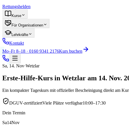
Rettungshelden
Kurse
Für Organisationen
Lehrkräfte
Kontakt
Mo–Fr 8–18 · 0160 9341 2176
Kurs buchen
Sa
,
14
.
Nov
·
Wetzlar
Erste-Hilfe-Kurs in Wetzlar am 14. Nov. 2
Ein kompakter Tageskurs mit offizieller Bescheinigung direkt am Ku
DGUV-zertifiziert
Viele Plätze verfügbar
10:00–17:30
Dein Termin
Sa
14
Nov