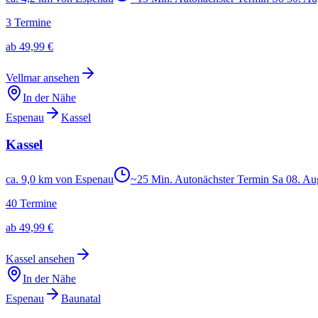
3
Termine
ab
49,99 €
Vellmar
ansehen
In der Nähe
Espenau
Kassel
Kassel
ca. 9,0 km von Espenau
~
25
Min. Auto
nächster Termin
Sa
08
.
Au
40
Termine
ab
49,99 €
Kassel
ansehen
In der Nähe
Espenau
Baunatal