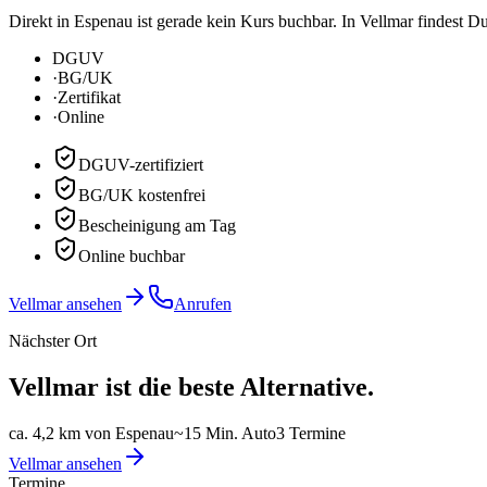
Direkt in Espenau ist gerade kein Kurs buchbar. In Vellmar findest D
DGUV
·
BG/UK
·
Zertifikat
·
Online
DGUV-zertifiziert
BG/UK kostenfrei
Bescheinigung am Tag
Online buchbar
Vellmar ansehen
Anrufen
Nächster Ort
Vellmar
ist die beste Alternative.
ca. 4,2 km von Espenau
~
15
Min. Auto
3
Termine
Vellmar
ansehen
Termine