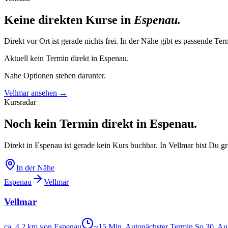
Keine direkten Kurse in
Espenau
.
Direkt vor Ort ist gerade nichts frei. In der Nähe gibt es passende Ter
Aktuell kein Termin direkt in
Espenau
.
Nahe Optionen stehen darunter.
Vellmar ansehen
→
Kursradar
Noch kein Termin direkt in Espenau.
Direkt in Espenau ist gerade kein Kurs buchbar. In Vellmar bist Du gr
In der Nähe
Espenau
Vellmar
Vellmar
ca. 4,2 km von Espenau
~
15
Min. Auto
nächster Termin
So
30
.
Au