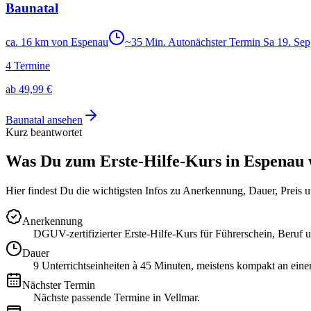
Baunatal
ca. 16 km von Espenau
~
35
Min. Auto
nächster Termin
Sa
19
.
Sep
4
Termine
ab
49,99 €
Baunatal
ansehen
Kurz beantwortet
Was Du zum Erste-Hilfe-Kurs in
Espenau
Hier findest Du die wichtigsten Infos zu Anerkennung, Dauer, Preis 
Anerkennung
DGUV-zertifizierter Erste-Hilfe-Kurs für Führerschein, Beruf u
Dauer
9 Unterrichtseinheiten à 45 Minuten, meistens kompakt an ein
Nächster Termin
Nächste passende Termine in Vellmar.