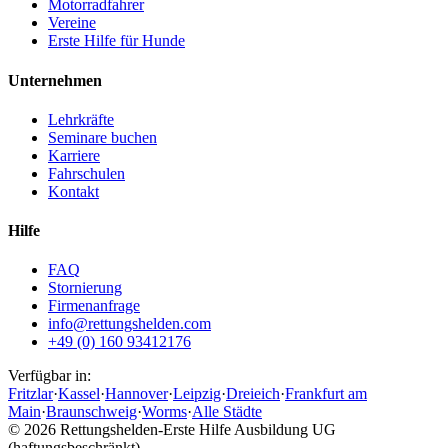
Motorradfahrer
Vereine
Erste Hilfe für Hunde
Unternehmen
Lehrkräfte
Seminare buchen
Karriere
Fahrschulen
Kontakt
Hilfe
FAQ
Stornierung
Firmenanfrage
info@rettungshelden.com
+49 (0) 160 93412176
Verfügbar in:
Fritzlar
·
Kassel
·
Hannover
·
Leipzig
·
Dreieich
·
Frankfurt am
Main
·
Braunschweig
·
Worms
·
Alle Städte
©
2026
Rettungshelden-Erste Hilfe Ausbildung UG
(haftungsbeschränkt)