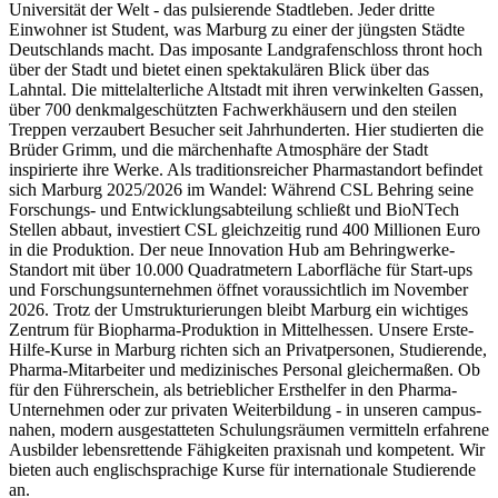
Universität der Welt - das pulsierende Stadtleben. Jeder dritte
Einwohner ist Student, was Marburg zu einer der jüngsten Städte
Deutschlands macht. Das imposante Landgrafenschloss thront hoch
über der Stadt und bietet einen spektakulären Blick über das
Lahntal. Die mittelalterliche Altstadt mit ihren verwinkelten Gassen,
über 700 denkmalgeschützten Fachwerkhäusern und den steilen
Treppen verzaubert Besucher seit Jahrhunderten. Hier studierten die
Brüder Grimm, und die märchenhafte Atmosphäre der Stadt
inspirierte ihre Werke. Als traditionsreicher Pharmastandort befindet
sich Marburg 2025/2026 im Wandel: Während CSL Behring seine
Forschungs- und Entwicklungsabteilung schließt und BioNTech
Stellen abbaut, investiert CSL gleichzeitig rund 400 Millionen Euro
in die Produktion. Der neue Innovation Hub am Behringwerke-
Standort mit über 10.000 Quadratmetern Laborfläche für Start-ups
und Forschungsunternehmen öffnet voraussichtlich im November
2026. Trotz der Umstrukturierungen bleibt Marburg ein wichtiges
Zentrum für Biopharma-Produktion in Mittelhessen. Unsere Erste-
Hilfe-Kurse in Marburg richten sich an Privatpersonen, Studierende,
Pharma-Mitarbeiter und medizinisches Personal gleichermaßen. Ob
für den Führerschein, als betrieblicher Ersthelfer in den Pharma-
Unternehmen oder zur privaten Weiterbildung - in unseren campus-
nahen, modern ausgestatteten Schulungsräumen vermitteln erfahrene
Ausbilder lebensrettende Fähigkeiten praxisnah und kompetent. Wir
bieten auch englischsprachige Kurse für internationale Studierende
an.