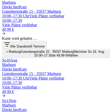
Marburg
Direkt hier
Kurs
Gutenbergstraße 15 · 35037 Marburg
10:00–17:30
Uhr
Viele Plätze verfügbar
10:00–17:30
Viele Plätze verfügbar
49,99 €
Karte wird geladen …
Alle Standorte
5 Termine
✓
Marburg
Gutenbergstraße 15 · 35037 Marburg
Nächster So 16. Aug ·
10:00–17:30
ab 49,99 €
Wählen
So
16
Aug
Marburg
Direkt hier
Kurs
Gutenbergstraße 15 · 35037 Marburg
10:00–17:30
Uhr
Viele Plätze verfügbar
10:00–17:30
Viele Plätze verfügbar
49,99 €
So
13
Sep
Marburg
Direkt hier
Kurs