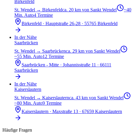
Birkenfeld
St. Wendel
→
Birkenfeld
ca. 20 km von Sankt Wendel
~
40
Min. Auto
4
Termine
Birkenfeld
·
Hauptstraße 26-28 · 55765 Birkenfeld
In der Nähe
Saarbrücken
St. Wendel
→
Saarbrücken
ca. 29 km von Sankt Wendel
~
55
Min. Auto
12
Termine
Saarbrücken - Mitte
·
Johannisstraße 11 · 66111
Saarbrücken
In der Nähe
Kaiserslautern
St. Wendel
→
Kaiserslautern
ca. 43 km von Sankt Wendel
~
80
Min. Auto
9
Termine
Kaiserslautern
·
Maxstraße 13 · 67659 Kaiserslautern
Häufige Fragen