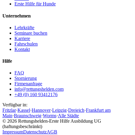
Erste Hilfe für Hunde
Unternehmen
Lehrkräfte
Seminare buchen
Karriere
Fahrschulen
Kontakt
Hilfe
FAQ
Stornierung
Firmenanfrage
info@rettungshelden.com
+49 (0) 160 93412176
Verfügbar in:
Fritzlar
·
Kassel
·
Hannover
·
Leipzig
·
Dreieich
·
Frankfurt am
Main
·
Braunschweig
·
Worms
·
Alle Städte
©
2026
Rettungshelden-Erste Hilfe Ausbildung UG
(haftungsbeschränkt)
Impressum
Datenschutz
AGB