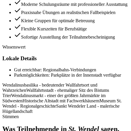
Moderne Schulungsräume mit professioneller Ausstattung
Praxisnahe Übungen an realistischen Fallbeispielen
Kleine Gruppen für optimale Betreuung
Flexible Kurszeiten für Berufstätige
Sofortige Ausstellung der Teilnahmebescheinigung
Wissenswert
Lokale Details
Gut erreichbar: Regionalbahn-Verbindungen
Parkmöglichkeiten: Parkplätze in der Innenstadt verfügbar
Wendalinusbasilika - bedeutender Wallfahrtsort und
Wahrzeichen
Wallfahrtsstadt - ehemaliger Sitz des Bistums
Trier
Wendalinusmarkt - einer der größten Jahrmärkte im
Südwesten
Historische Altstadt mit Fachwerkhäusern
Museum St.
Wendel - Regionalgeschichte
Sankt Wendeler Land - malerische
Hügellandschaft
Stimmen
Was Teilnehmende in
St. Wendel
sagen.