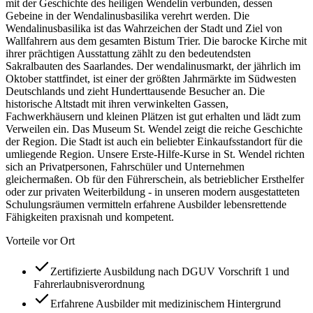
mit der Geschichte des heiligen Wendelin verbunden, dessen
Gebeine in der Wendalinusbasilika verehrt werden. Die
Wendalinusbasilika ist das Wahrzeichen der Stadt und Ziel von
Wallfahrern aus dem gesamten Bistum Trier. Die barocke Kirche mit
ihrer prächtigen Ausstattung zählt zu den bedeutendsten
Sakralbauten des Saarlandes. Der wendalinusmarkt, der jährlich im
Oktober stattfindet, ist einer der größten Jahrmärkte im Südwesten
Deutschlands und zieht Hunderttausende Besucher an. Die
historische Altstadt mit ihren verwinkelten Gassen,
Fachwerkhäusern und kleinen Plätzen ist gut erhalten und lädt zum
Verweilen ein. Das Museum St. Wendel zeigt die reiche Geschichte
der Region. Die Stadt ist auch ein beliebter Einkaufsstandort für die
umliegende Region. Unsere Erste-Hilfe-Kurse in St. Wendel richten
sich an Privatpersonen, Fahrschüler und Unternehmen
gleichermaßen. Ob für den Führerschein, als betrieblicher Ersthelfer
oder zur privaten Weiterbildung - in unseren modern ausgestatteten
Schulungsräumen vermitteln erfahrene Ausbilder lebensrettende
Fähigkeiten praxisnah und kompetent.
Vorteile vor Ort
Zertifizierte Ausbildung nach DGUV Vorschrift 1 und
Fahrerlaubnisverordnung
Erfahrene Ausbilder mit medizinischem Hintergrund